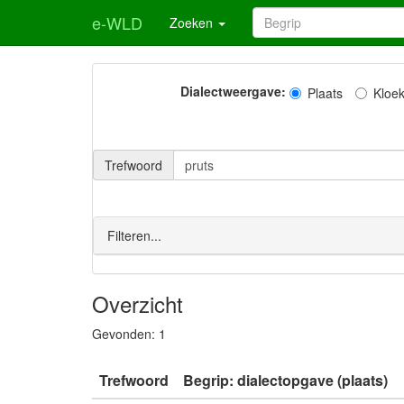
e-WLD
Zoeken
Dialectweergave:
Plaats
Kloe
Trefwoord
Filteren...
Overzicht
Gevonden:
1
Trefwoord
Begrip: dialectopgave (plaats)