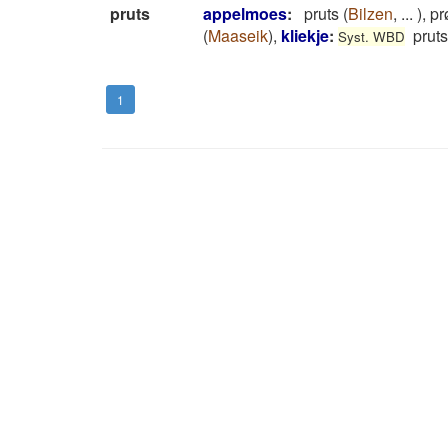
pruts
appelmoes
:
pruts
(
Bilzen
,
...
)
,
prø
(
Maaseik
)
,
kliekje
:
pruts
Syst. WBD
1