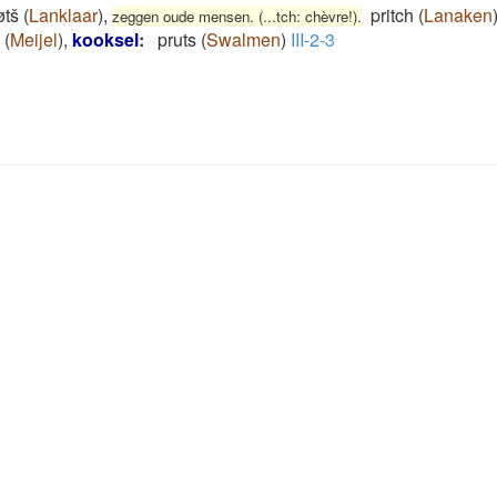
tš
(
Lanklaar
)
,
pritch
(
Lanaken
zeggen oude mensen. (...tch: chèvre!).
(
Meijel
)
,
kooksel
:
pruts
(
Swalmen
)
III-2-3