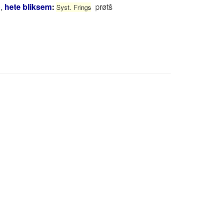
)
,
hete bliksem
:
prøtš
Syst. Frings