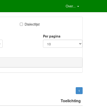
Over...
Dialectlijst
Per pagina
1
Toelichting