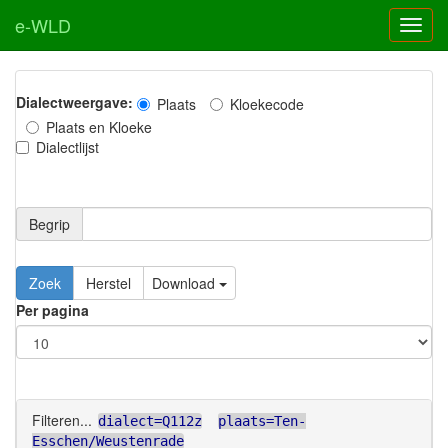
e-WLD
Dialectweergave:
Plaats
Kloekecode
Plaats en Kloeke
Dialectlijst
Begrip
Zoek
Herstel
Download
Per pagina
Filteren...
dialect=Q112z
plaats=Ten-
Esschen/Weustenrade