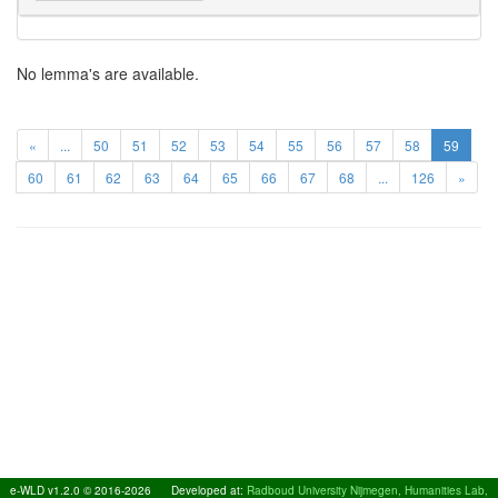
No lemma's are available.
«
...
50
51
52
53
54
55
56
57
58
59
60
61
62
63
64
65
66
67
68
...
126
»
e-WLD v1.2.0 © 2016-2026
Developed at:
Radboud University Nijmegen, Humanities Lab,