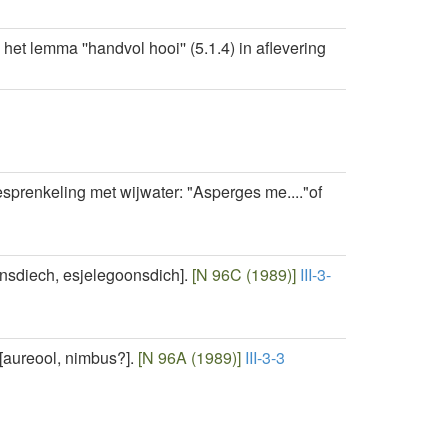
et lemma ''handvol hooi'' (5.1.4) in aflevering
prenkeling met wijwater: "Asperges me...."of
nsdiech, esjelegoonsdich].
[N 96C (1989)]
III-3-
[aureool, nimbus?].
[N 96A (1989)]
III-3-3