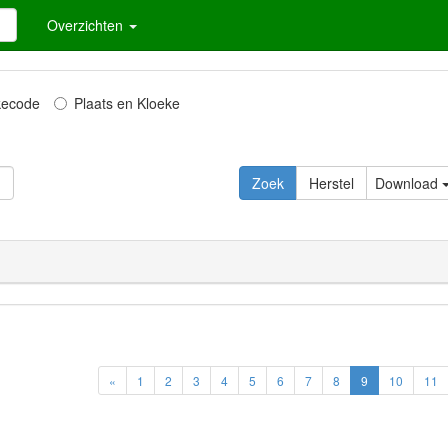
Overzichten
kecode
Plaats en Kloeke
Zoek
Herstel
Download
«
1
2
3
4
5
6
7
8
9
10
11