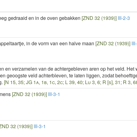
deeg gedraaid en in de oven gebakken
[ZND 32 (1939)]
III-2-3
appeltaartje, in de vorm van een halve maan
[ZND 32 (1939)]
III
n en verzamelen van de achtergebleven aren op het veld. Het 
n geoogste veld achterbleven, te laten liggen, zodat behoeft
g.
[N 15, 35; JG 1a, 1b, 1c, 2c; L 39, 40; Lu 3, 6; R [s], 31; R 3,
 mens
[ZND 32 (1939)]
III-3-1
ZND 32 (1939)]
III-3-1