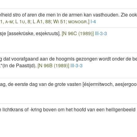
heid stro of aren die men in de armen kan vasthouden. Zie ook h
 1, a-m; L 1u, 8; L A1, 88; Wi 51; monogr.]
I-4
sje [assekrüske, esjekruuts].
[N 96C (1989)]
III-3-3
 dat voorafgaand aan de hoogmis gezongen wordt onder de bes
"(in de Paastijd).
[N 96B (1989)]
III-3-3
, de eerste dag van de grote vasten [ésjermitwoch, aesjergoo
lichtkrans of -kring boven om het hoofd van een heiligenbeeld 