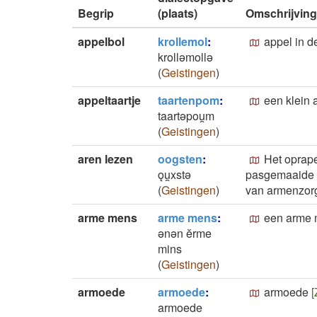
Begrip
(plaats)
Omschrijving
appelbol
krollemol
:
appel in 
krolləmollə
(
Geistingen
)
appeltaartje
taartenpom
:
een klein 
taartəpou̯m
(
Geistingen
)
aren lezen
oogsten
:
Het oprape
ǫu̯xstǝ
pasgemaaide e
(
Geistingen
)
van armenzor
arme mens
arme mens
:
een arme
ənən ĕrme
mins
(
Geistingen
)
armoede
armoede
:
armoede
[
armoede