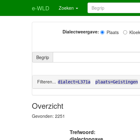
e-WLD
Zoeken
Dialectweergave:
Plaats
Kloe
Begrip
Filteren...
dialect=L371a
plaats=Geistingen
Overzicht
Gevonden:
2251
Trefwoord:
dialectopgave