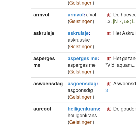
(
Geistingen
)
armvol
armvol
:
ɛrvǝl
De hoeveel
(
Geistingen
)
I.3.
[N 7, 58; L
askruisje
askruisje
:
Het Askrui
askruuske
(
Geistingen
)
asperges
asperges me
:
Het gezang
me
asperges me
"Vidi aquam....
(
Geistingen
)
aswoensdag
asgoensdag
:
Aswoensdag
asgoonsdig
3
(
Geistingen
)
aureool
heiligenkrans
:
De gouden 
heiligenkrans
(
Geistingen
)