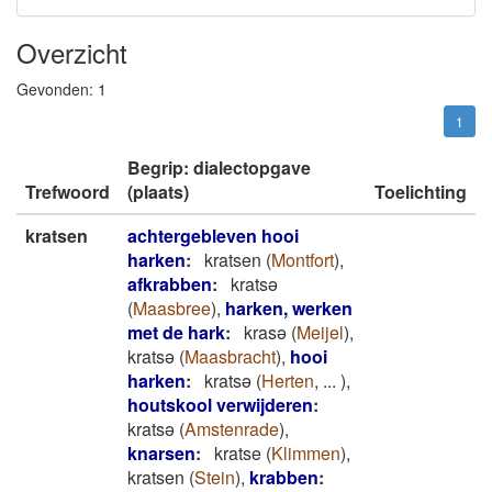
Overzicht
Gevonden:
1
1
Begrip: dialectopgave
Trefwoord
(plaats)
Toelichting
kratsen
achtergebleven hooi
harken
:
kratsen
(
Montfort
)
,
afkrabben
:
kratsǝ
(
Maasbree
)
,
harken, werken
met de hark
:
krasǝ
(
Meijel
)
,
kratsǝ
(
Maasbracht
)
,
hooi
harken
:
kratsǝ
(
Herten
,
...
)
,
houtskool verwijderen
:
kratsǝ
(
Amstenrade
)
,
knarsen
:
kratse
(
Klimmen
)
,
kratsen
(
Stein
)
,
krabben
: