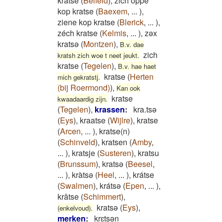
kratse
(
Belfeld
)
,
zich oppe
kop kratse
(
Baexem
,
...
)
,
ziene kop kratse
(
Blerick
,
...
)
,
zéch kratse
(
Kelmis
,
...
)
,
zəx
kratsə
(
Montzen
)
,
B.v. dae
zich
kratsh zich woe t neet jeukt.
kratse
(
Tegelen
)
,
B.v. hae haet
kratse
(
Herten
mich gekratstj.
(bij Roermond)
)
,
Kan ook
kratse
kwaadaardig zijn.
(
Tegelen
)
,
krassen
:
kra.tsə
(
Eys
)
,
kraatse
(
Wijlre
)
,
kratse
(
Arcen
,
...
)
,
kratse(n)
(
Schinveld
)
,
kratsen
(
Amby
,
...
)
,
kratsje
(
Susteren
)
,
kratsu
(
Brunssum
)
,
kratsə
(
Beesel
,
...
)
,
kràtsə
(
Heel
,
...
)
,
krátse
(
Swalmen
)
,
krátsə
(
Epen
,
...
)
,
krâtse
(
Schimmert
)
,
kratsə
(
Eys
)
,
(enkelvoud).
merken
:
krɛtsǝn