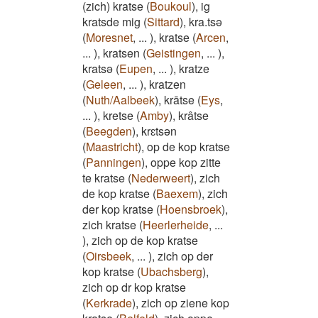
(zich) kratse
(
Boukoul
)
,
ig
kratsde mig
(
Sittard
)
,
kra.tsə
(
Moresnet
,
...
)
,
kratse
(
Arcen
,
...
)
,
kratsen
(
Geistingen
,
...
)
,
kratsə
(
Eupen
,
...
)
,
kratze
(
Geleen
,
...
)
,
kratzen
(
Nuth/Aalbeek
)
,
krātse
(
Eys
,
...
)
,
kretse
(
Amby
)
,
krâtse
(
Beegden
)
,
krɛtsǝn
(
Maastricht
)
,
op de kop kratse
(
Panningen
)
,
oppe kop zitte
te kratse
(
Nederweert
)
,
zich
de kop kratse
(
Baexem
)
,
zich
der kop kratse
(
Hoensbroek
)
,
zich kratse
(
Heerlerheide
,
...
)
,
zich op de kop kratse
(
Oirsbeek
,
...
)
,
zich op der
kop kratse
(
Ubachsberg
)
,
zich op dr kop kratse
(
Kerkrade
)
,
zich op ziene kop