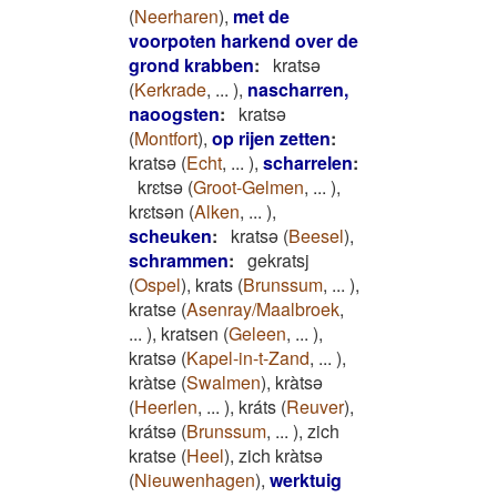
(
Neerharen
)
,
met de
voorpoten harkend over de
grond krabben
:
kratsǝ
(
Kerkrade
,
...
)
,
nascharren,
naoogsten
:
kratsǝ
(
Montfort
)
,
op rijen zetten
:
kratsǝ
(
Echt
,
...
)
,
scharrelen
:
krɛtsǝ
(
Groot-Gelmen
,
...
)
,
krɛtsǝn
(
Alken
,
...
)
,
scheuken
:
kratsǝ
(
Beesel
)
,
schrammen
:
gekratsj
(
Ospel
)
,
krats
(
Brunssum
,
...
)
,
kratse
(
Asenray/Maalbroek
,
...
)
,
kratsen
(
Geleen
,
...
)
,
kratsə
(
Kapel-in-t-Zand
,
...
)
,
kràtse
(
Swalmen
)
,
kràtsə
(
Heerlen
,
...
)
,
kráts
(
Reuver
)
,
krátsə
(
Brunssum
,
...
)
,
zich
kratse
(
Heel
)
,
zich kràtsə
(
Nieuwenhagen
)
,
werktuig