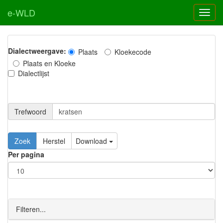
e-WLD
Dialectweergave:
Plaats
Kloekecode
Plaats en Kloeke
Dialectlijst
Trefwoord
Download
Per pagina
Filteren...