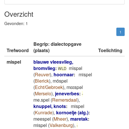
Overzicht
Gevonden:
1
1
Begrip: dialectopgave
Trefwoord
(plaats)
Toelichting
mispel
blauwe vleesvlieg,
bromvlieg
:
mìspəl
WLD
(
Reuver
)
,
hoornaar
:
mispel
(
Blerick
)
,
möspel
(
Echt/Gebroek
)
,
mɛɛspəl
(
Merselo
)
,
jeneverbes
:
-
me.spel
(
Remersdaal
)
,
knuppel, knots
:
mispel
(
Kunrade
)
,
kornoelje (alg.)
:
meespel
(
Mheer
)
,
maretak
:
mispel
(
Valkenburg
)
,
-