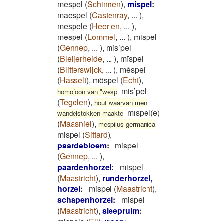
mespel
(
Schinnen
)
,
mispel
:
maespel
(
Castenray
,
...
)
,
mespele
(
Heerlen
,
...
)
,
mespəl
(
Lommel
,
...
)
,
mispel
(
Gennep
,
...
)
,
mis’pel
(
Bleijerheide
,
...
)
,
mīspel
(
Blitterswijck
,
...
)
,
mèspel
(
Hasselt
)
,
möspel
(
Echt
)
,
mis’pel
homofoon van "wesp
(
Tegelen
)
,
hout waarvan men
mispel(e)
wandelstokken maakte
(
Maasniel
)
,
mespilus germanica
mispel
(
Sittard
)
,
paardebloem
:
mispel
(
Gennep
,
...
)
,
paardenhorzel
:
mispel
(
Maastricht
)
,
runderhorzel,
horzel
:
mispel
(
Maastricht
)
,
schapenhorzel
:
mispel
(
Maastricht
)
,
sleepruim
: