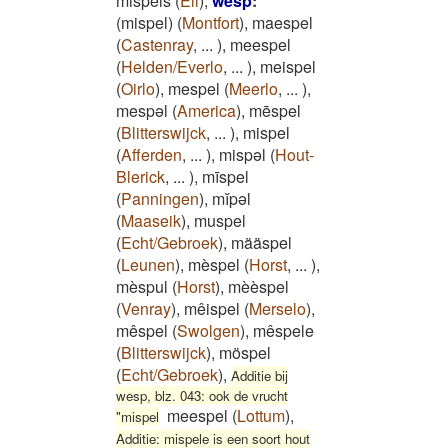
mispels
(
Ell
)
,
wesp
:
(mispel)
(
Montfort
)
,
maespel
(
Castenray
,
...
)
,
meespel
(
Helden/Everlo
,
...
)
,
meispel
(
Oirlo
)
,
mespel
(
Meerlo
,
...
)
,
mespəl
(
America
)
,
mēspel
(
Blitterswijck
,
...
)
,
mispel
(
Afferden
,
...
)
,
mispəl
(
Hout-
Blerick
,
...
)
,
mīspel
(
Panningen
)
,
mĭpəl
(
Maaseik
)
,
muspel
(
Echt/Gebroek
)
,
määspel
(
Leunen
)
,
mèspel
(
Horst
,
...
)
,
mèspul
(
Horst
)
,
mèèspel
(
Venray
)
,
mêispel
(
Merselo
)
,
mêspel
(
Swolgen
)
,
mêspele
(
Blitterswijck
)
,
möspel
(
Echt/Gebroek
)
,
Additie bij
wesp, blz. 043: ook de vrucht
meespel
(
Lottum
)
,
"mispel
Additie: mispele is een soort hout