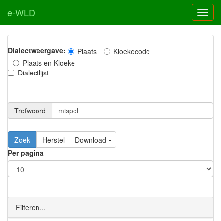
e-WLD
Dialectweergave:
Plaats
Kloekecode
Plaats en Kloeke
Dialectlijst
Trefwoord
Download
Per pagina
Filteren...