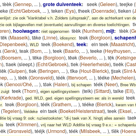
,
tèèk
(
Gennep
,
...
)
,
grote duiventeek
:
seek
(
Geleen
)
,
teejke
(
teke
(
Echt/Gebroek
,
...
)
,
teken
(
Eys
)
,
theek
(
Doenrade
)
,
tieken
(
lijst: zie ook "klanktabel v.h. Zolders (uitspraak)", aan de achterkant van de
t
ie ook bijlagevellen met (eventuele) aanvullingen en diverse toelichtingen.
eren
)
,
hooiwagen
:
tèèk
(
Nunhem
)
,
mijt
:
tèèk
(
G
niet opgenomen
,
tēk
(
Maaseik
)
,
täke
(
Linne
)
,
teək
(
Borgloon
)
,
schapenh
idiosyncr.
Diepenbeek
)
,
teek
(
Boekend
)
,
teek
:
ein teek
(
Maastricht
)
WLD
k
(
Genk
)
,
teak
(
Born
,
...
)
,
teek
(
Baarlo
,
...
)
,
teeke
(
Heythuysen
,
..
(
Boorsem
,
...
)
,
tēkə
(
Borgloon
)
,
tēək
(
Beverlo
,
...
)
,
tēͅk
(
Ketsing
n
)
,
tiaek (sleept.)
(
Echt/Gebroek
)
,
tiek
(
Heerlerheide
)
,
tieëk
(
Cast
tiëk
(
Gulpen
)
,
tiək
(
Beringen
,
...
)
,
tīkə
(
Hout-Blerick
)
,
ti̯ɛək
(
Sint-
nep
,
...
)
,
tèëk
(
Gronsveld
)
,
téék
(
Ittervoort
,
...
)
,
tééke
(
Mechelen
)
ək
(
Genooi/Ohé
,
...
)
,
tɛ̄ək
(
Halen
)
,
téék
(
Neer
)
,
bij schapen
Bree Wb
teek
(
Thorn
)
,
(teik)
(
Sittard
)
,
taike
(
Ell
)
,
 zuigt
eigen spellingsysteem
(
Kerkrade
)
,
teek
ged. WLD, ged. eigen spellingsysteem ee: als in wereld
teək
(
Borgloon
)
,
téék
(
Grathem
,
...
)
,
tééke
(
Blerick
)
,
r.
kwam van 
(
Tegelen
)
,
ein taek
(
Boeket/Heisterstraat
)
,
teek
(
Eksel
,
.
Veldeke
tae
tie bij vraag 9: ook: ruziestookster; "di-j taek van X. hingtj alles aanein
teek
(
Klimmen
)
,
is
vrij naar het WLD Additie bij vraag 9 e.v.: = schapenlu
èëk
(
Gronsveld
)
,
tééjk
(
Urmond
)
,
téék
(
Milsbeek
,
...
)
,
tîêk
(
Hoens