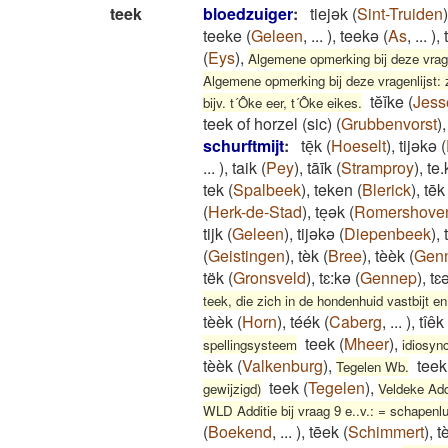
teek
bloedzuiger
:
tiejək
(
Sint-Truiden
)
teeke
(
Geleen
,
...
)
,
teekə
(
As
,
...
)
,
(
Eys
)
,
Algemene opmerking bij deze vragen
Algemene opmerking bij deze vragenlijst: z
tĕĭke
(
Jess
bijv. t´Ôke eer, t´Ôke eikes.
teek of horzel (sic)
(
Grubbenvorst
)
schurftmijt
:
tēͅk
(
Hoeselt
)
,
tijəkə
(
...
)
,
taik
(
Pey
)
,
tāīk
(
Stramproy
)
,
te.
tek
(
Spalbeek
)
,
teken
(
Blerick
)
,
tēk
(
Herk-de-Stad
)
,
teͅək
(
Romershove
tijk
(
Geleen
)
,
tijəkə
(
Diepenbeek
)
,
(
Geistingen
)
,
tèk
(
Bree
)
,
tèèk
(
Gen
tëk
(
Gronsveld
)
,
tɛ:kə
(
Gennep
)
,
tɛ
teek, die zich in de hondenhuid vastbijt en
tèèk
(
Horn
)
,
téék
(
Caberg
,
...
)
,
tîêk
teek
(
Mheer
)
,
spellingsysteem
idiosync
tèèk
(
Valkenburg
)
,
teek
Tegelen Wb.
teek
(
Tegelen
)
,
gewijzigd)
Veldeke Addi
WLD Additie bij vraag 9 e..v.: = schapenlu
(
Boekend
,
...
)
,
tēek
(
Schimmert
)
,
t