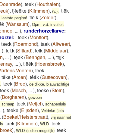
Doenrade
)
,
teek
(
Houthalen
)
,
Jeuk
)
,
t}ieëke
(
Klimmen
)
,
t‧ēk
(v.).
tië.k
(
Zolder
)
,
 laatste pagina!
iêk
(
Wanssum
)
,
Opm. v.d. invuller:
ennep
,
...
)
,
runderhorzellarve
:
orzel
:
teek
(
Montfort
)
,
,
tae:k
(
Roermond
)
,
taek
(
Altweert
,
.
)
,
tei:k
(
Sittard
)
,
teik
(
Middelaar
)
,
en
,
...
)
,
tēͅək
(
Beringen
,
...
)
,
teͅi̯k
enray
,
...
)
,
tiēëk
(
Hoensbroek
)
,
Martens-Voeren
)
,
tèĕk
,
têke
(
Arcen
)
,
têâk
(
Guttecoven
)
,
teek
(
Bree
)
,
.
de dikke, blauwachtige
teek
(
Mesch
,
...
)
,
teeke
(
Stein
)
,
(
Borgharen
)
,
gewoon
teek
(
Meijel
)
,
t schaap
schapenluis
..
)
,
teeke
(
Eijsden
)
,
Veldeke (iets
k
(
Boeket/Heisterstraat
)
,
vrij naar het
taek
(
Klimmen
)
,
teek
is
WLD
broek
)
,
teek
WLD (indien mogelijk)