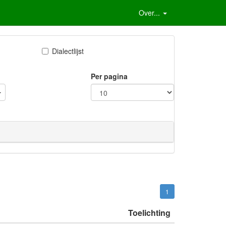
Over...
Dialectlijst
Per pagina
1
Toelichting