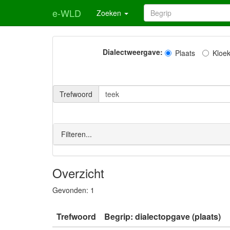
e-WLD
Zoeken
Dialectweergave:
Plaats
Kloe
Trefwoord
Filteren...
Overzicht
Gevonden:
1
Trefwoord
Begrip: dialectopgave (plaats)