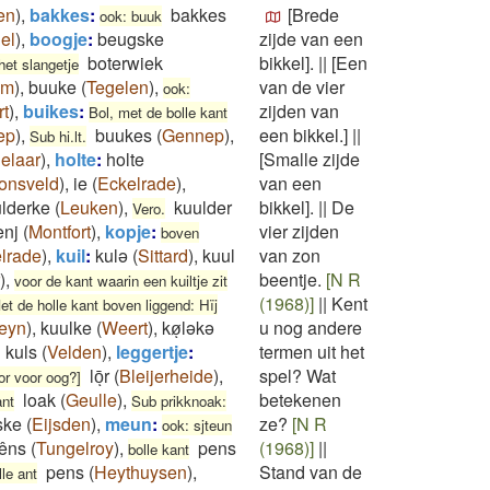
en
)
,
bakkes
:
bakkes
[Brede
ook: buuk
el
)
,
boogje
:
beugske
zijde van een
boterwiek
bikkel].
||
[Een
het slangetje
um
)
,
buuke
(
Tegelen
)
,
van de vier
ook:
t
)
,
buikes
:
zijden van
Bol, met de bolle kant
ep
)
,
buukes
(
Gennep
)
,
een bikkel.]
||
Sub hi.lt.
elaar
)
,
holte
:
holte
[Smalle zijde
onsveld
)
,
ie
(
Eckelrade
)
,
van een
lderke
(
Leuken
)
,
kuulder
bikkel].
||
De
Vero.
enj
(
Montfort
)
,
kopje
:
vier zijden
boven
lrade
)
,
kuil
:
kulə
(
Sittard
)
,
kuul
van zon
)
,
beentje.
[N R
voor de kant waarin een kuiltje zit
(1968)]
||
Kent
et de holle kant boven liggend: Hïj
teyn
)
,
kuulke
(
Weert
)
,
køͅləkə
u nog andere
kuls
(
Velden
)
,
leggertje
:
termen uit het
lōͅr
(
Bleijerheide
)
,
spel? Wat
oor voor oog?]
loak
(
Geulle
)
,
betekenen
ant
Sub prikknoak:
ske
(
Eijsden
)
,
meun
:
ze?
[N R
ook: sjteun
êns
(
Tungelroy
)
,
pens
(1968)]
||
bolle kant
pens
(
Heythuysen
)
,
Stand van de
lle ant