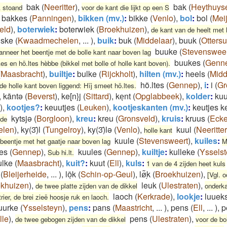
bak
(
Neeritter
)
,
bak
(
Heythuys
k stoand
voor de kant die lijkt op een S
bakkes
(
Panningen
)
,
bikken (mv.)
:
bikke
(
Venlo
)
,
bol
:
bol
(
Meij
eld
)
,
boterwiek
:
boterwiek
(
Broekhuizen
)
,
de kant van de heelt met 
gske
(
Kwaadmechelen
,
...
)
,
buik
:
buk
(
Middelaar
)
,
buuk
(
Otters
buuke
(
Stevensweer
nneer het beentje met de bolle kant naar boven lag
buukes
(
Genn
s en hö.ltes hèbbe (bikkel met bolle of holle kant boven).
(
Maasbracht
)
,
builtje
:
bulke
(
Rijckholt
)
,
hilten (mv.)
:
heels
(
Midd
hö.ltes
(
Gennep
)
,
i
:
i
(
Gr
de holle kant boven liggend: Hïj smeet hö.ltes.
,
kāntə
(
Beverst
)
,
ke[n}j
(
Sittard
)
,
keͅnt
(
Opglabbeek
)
,
kolder
:
kuu
)
,
kootjes?
:
keuutjes
(
Leuken
)
,
kootjeskanten (mv.)
:
keutjes k
kytsjə
(
Borgloon
)
,
kreu
:
kreu
(
Gronsveld
)
,
kruis
:
kruus
(
Ecke
jde
elen
)
,
ky(3)̄l
(
Tungelroy
)
,
ky(3)̄lə
(
Venlo
)
,
kuul
(
Neeritter
holle kant
kuule
(
Stevensweert
)
,
kuiles
:
beentje met het gaatje naar boven lag
M
es
(
Gennep
)
,
kuules
(
Gennep
)
,
kuiltje
:
kulleke
(
Yssels
Sub hi.lt.
ulke
(
Maasbracht
)
,
kuit?
:
kuut
(
Ell
)
,
kuls
:
1 van de 4 zijden heet kuls
(
Bleijerheide
,
...
)
,
lōͅk
(
Schin-op-Geul
)
,
lø͂ͅk
(
Broekhuizen
)
,
[Vgl. 
khuizen
)
,
leuk
(
Ulestraten
)
,
de twee platte zijden van de dikkel
onderk
laoch
(
Kerkrade
)
,
lookje
:
luuek
ier, de brei zieë hoosje ruk en laoch.
uurke
(
Ysselsteyn
)
,
pens
:
pans
(
Maastricht
,
...
)
,
pens
(
Ell
,
...
)
,
p
lle
)
,
pens
(
Ulestraten
)
,
de twee gebogen zijden van de dikkel
voor de bo