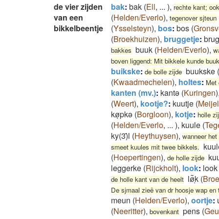
de vier zijden
bak
:
bak
(
Ell
,
...
)
,
rechte kant; oo
van een
(
Helden/Everlo
)
,
tegenover sjteun
bikkelbeentje
(
Ysselsteyn
)
,
bos
:
bos
(
Gronsv
(
Broekhuizen
)
,
bruggetje
:
bru
buuk
(
Helden/Everlo
)
,
bakkes
wa
boven liggend: Mit bikkele kunde buuke
buikske
:
buukske
de bolle zijde
(
Kwaadmechelen
)
,
holtes
:
Met 
kanten (mv.)
:
kantə
(
Kuringen
)
(
Weert
)
,
kootje?
:
kuutje
(
Meijel
køͅpkə
(
Borgloon
)
,
kotje
:
holle zi
(
Helden/Everlo
,
...
)
,
kuule
(
Teg
ky(3)̄l
(
Heythuysen
)
,
wanneer het 
kuul
smeet kuules mit twee bikkels.
(
Hoepertingen
)
,
ku
de holle zijde
leggerke
(
Rijckholt
)
,
look
:
look
lø͂ͅk
(
Broe
de holle kant van de heelt
De sjmaal zieë van dr hoosje wap en tr
meun
(
Helden/Everlo
)
,
oortje
:
(
Neeritter
)
,
pens
(
Geu
bovenkant