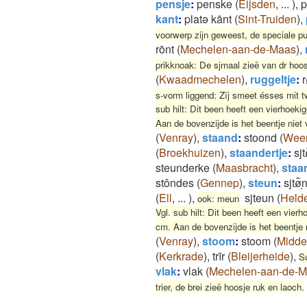
pensje
:
penske
(
Eijsden
,
...
)
,
p
kant
:
platə kānt
(
Sint-Truiden
)
,
voorwerp zijn geweest, de speciale pu
rōnt
(
Mechelen-aan-de-Maas
)
,
prikknoak: De sjmaal zieë van dr hoosj
(
Kwaadmechelen
)
,
ruggeltje
:
r
s-vorm liggend: Zïj smeet ésses mit t
sub hilt: Dit been heeft een vierhoek
Aan de bovenzijde is het beentje niet 
(
Venray
)
,
staand
:
stoond
(
Weer
(
Broekhuizen
)
,
staandertje
:
sjt
steunderke
(
Maasbracht
)
,
staa
stôndes
(
Gennep
)
,
steun
:
sjtø͂ͅ
(
Ell
,
...
)
,
sjteun
(
Held
ook: meun
Vgl. sub hilt: Dit been heeft een vie
cm. Aan de bovenzijde is het beentje n
(
Venray
)
,
stoom
:
stoom
(
Midde
(
Kerkrade
)
,
trīr
(
Bleijerheide
)
,
Su
vlak
:
vlak
(
Mechelen-aan-de-
trier, de brei zieë hoosje ruk en laoch.