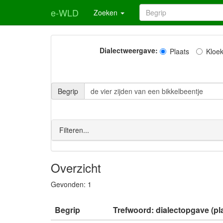
e-WLD
Zoeken
Dialectweergave:
Plaats
Kloe
Begrip
Filteren...
Overzicht
Gevonden:
1
Begrip
Trefwoord: dialectopgave (pl