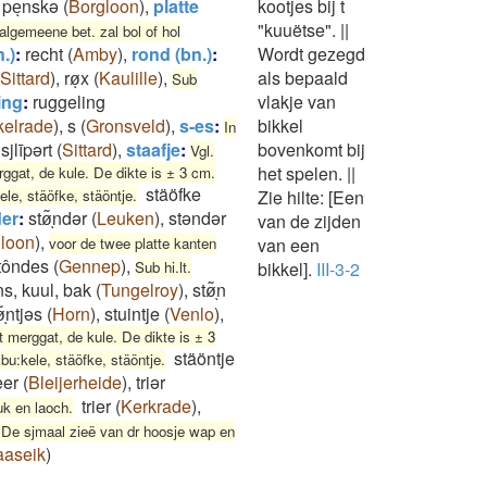
peͅnskə
(
Borgloon
)
,
platte
kootjes bij t
"kuuëtse".
||
 algemeene bet. zal bol of hol
.)
:
recht
(
Amby
)
,
rond (bn.)
:
Wordt gezegd
Sittard
)
,
røͅx
(
Kaulille
)
,
als bepaald
Sub
ing
:
ruggeling
vlakje van
kelrade
)
,
s
(
Gronsveld
)
,
s-es
:
bikkel
In
sjlīpərt
(
Sittard
)
,
staafje
:
bovenkomt bij
Vgl.
het spelen.
||
ggat, de kule. De dikte is ± 3 cm.
stäöfke
le, stäöfke, stäöntje.
Zie hilte: [Een
der
:
stø͂ͅndər
(
Leuken
)
,
stəndər
van de zijden
loon
)
,
voor de twee platte kanten
van een
tôndes
(
Gennep
)
,
Sub hi.lt.
bikkel].
III-3-2
s, kuul, bak
(
Tungelroy
)
,
stø͂ͅn
ø͂ͅntjəs
(
Horn
)
,
stuintje
(
Venlo
)
,
 merggat, de kule. De dikte is ± 3
stäöntje
bu:kele, stäöfke, stäöntje.
eer
(
Bleijerheide
)
,
triər
trier
(
Kerkrade
)
,
uk en laoch.
 De sjmaal zieë van dr hoosje wap en
aseik
)