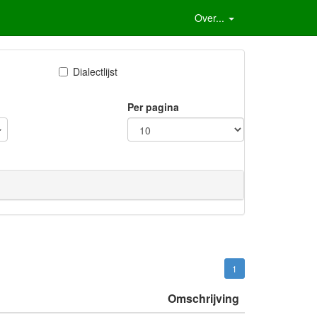
Over...
Dialectlijst
Per pagina
1
Omschrijving