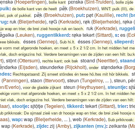
eͅnskə
(
Hoepertingen
)
,
pɛnskə
(
Sint-Truiden
)
,
bolle kant
bolle zijde
puik
:
pø͂ͅk
(
Broekhuizen
)
,
de bolle kant van de heelt
WNT: puik (III), de
pø͂ͅk
(
Broekhuizen
)
,
put
:
pøͅt
(
Kaulille
)
,
recht (bn
ist, pok of pukkel.
rug
:
ruk
(
Bleijerheide
)
,
røͅG
(
Kerkrade
)
,
røͅk
(
Bleijerheide
)
,
røͅkə
(
ruk
(
Kerkrade
)
,
ruggel
e wap en trier, de brei zieë hoosje ruk en laoch.
ø͂ͅgəlkə
(
Leuken
)
,
ruggentikkerd
:
røͅkə tekərt
(
Sittard
)
,
s
:
es
(
Ec
ésses
(
Gennep
)
,
ésses
(
Gennep
)
,
slieperd
:
wee bikkels.
Sub hi.lt.
ige vorm met afgeronde hoeken, en meet ± 5 x 2 1/2 cm. In het midden het mer
vlak, doch enigszins hol. Verdere benamingen van de zijden van een hilt: bu:ke
t
)
,
stōͅnt
(
Ottersum
)
,
stoand
(
Neeritter
)
,
staan
rechte kant; ook bak
ø͂ͅndərkə
(
Eijsden
)
,
steunderke
(
Rijckholt
)
,
støͅndərkə
(
Borg
onder
ndes
:
s
Rechtopstaand: Zïj smeet stôndes én twee hö.ltes mit hör bikkels.
n
(
Panningen
)
,
staon
(
Ittervoort
)
,
steun
(
Tungelroy
,
...
)
,
steun, pên
en/Everlo
)
,
steun
(
Heythuysen
)
,
steuntje
:
sjt
voor de gladde zijkant
rhoekige vorm met afgeronde hoeken, en meet ± 5 x 2 1/2 cm. In het midden het
iet vlak, doch enigszins hol. Verdere benamingen van de zijden van een hilt: 
laar
)
,
stootje
:
sjtōͅtje
(
Tegelen
)
,
tikkerd
:
tekərt
(
Sittard
)
,
trier
:
tri
b prikknoak: De sjmaal zieë van dr hoosje wap en trier, de brei zieë hoosje r
Maas
)
,
wap
:
wap
(
Bleijerheide
,
...
)
,
web
(
Kerkrade
)
,
Sub prikknoak:
wap
(
Kerkrade
)
,
zijde
:
zij
(
Amby
)
,
zijkanten (mv.)
:
zeikantə
(
Ma