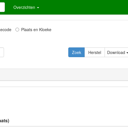
Overzichten
kecode
Plaats en Kloeke
Zoek
Herstel
Download
aats)