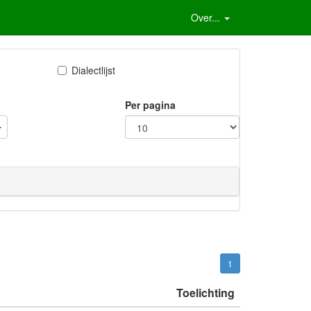
Over...
Dialectlijst
Per pagina
1
Toelichting