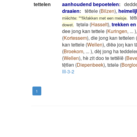
tettelen
aanhoudend bepoetelen
:
dedde
draaien
:
têttele
(
Bilzen
)
,
heimelij
tét
miëchte: **fikfakken met een meisje.
teͅtələ
(
Hasselt
)
,
trekken en
dowet.
dee jong kan tettele
(
Kuringen
,
...
)
(
Kortessem
)
,
die jong kan tettelen
kan tettele
(
Wellen
)
,
diēə joŋ kan t
(
Broekom
,
...
)
,
dèj jong ha teddele
(
Wellen
)
,
hè zit doo te tettĕlĕ
(
Beve
tēͅtlən
(
Diepenbeek
)
,
tɛtələ
(
Borglo
III-3-2
1