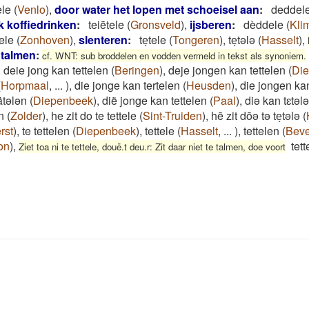
le
(
Venlo
)
,
door water het lopen met schoeisel aan
:
deddel
k koffiedrinken
:
teiētele
(
Gronsveld
)
,
ijsberen
:
dèddele
(
Kli
tele
(
Zonhoven
)
,
slenteren
:
teͅtele
(
Tongeren
)
,
teͅtələ
(
Hasselt
)
,
 talmen
:
cf. WNT: sub broddelen en vodden vermeld in tekst als synoniem.
,
deie jong kan tettelen
(
Beringen
)
,
deje jongen kan tettelen
(
Di
(
Horpmaal
,
...
)
,
die jonge kan tertelen
(
Heusden
)
,
die jongen kan
ätələn
(
Diepenbeek
)
,
dië jonge kan tettelen
(
Paal
)
,
diə kan tɛtələ
n
(
Zolder
)
,
he zit do te tettele
(
Sint-Truiden
)
,
hē zit dōə tə teͅtələ
(
rst
)
,
te tettelen
(
Diepenbeek
)
,
tettele
(
Hasselt
,
...
)
,
tettelen
(
Beve
on
)
,
tett
Ziet toa ni te tettele, douë.t deu.r: Zit daar niet te talmen, doe voort