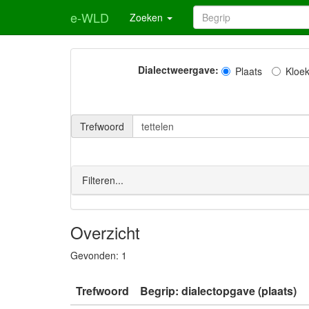
e-WLD
Zoeken
Dialectweergave:
Plaats
Kloe
Trefwoord
Filteren...
Overzicht
Gevonden:
1
Trefwoord
Begrip: dialectopgave (plaats)