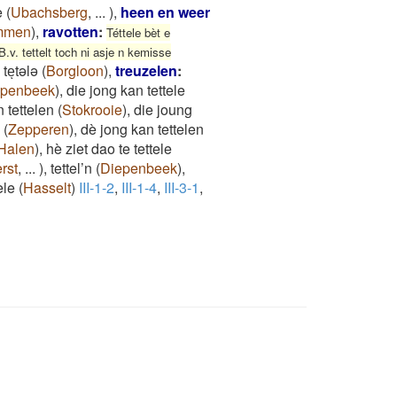
e
(
Ubachsberg
,
...
)
,
heen en weer
mmen
)
,
ravotten
:
Téttele bèt e
B.v. tettelt toch ni asje n kemisse
teͅtələ
(
Borgloon
)
,
treuzelen
:
epenbeek
)
,
die jong kan tettele
 tettelen
(
Stokrooie
)
,
die joung
(
Zepperen
)
,
dè jong kan tettelen
Halen
)
,
hè ziet dao te tettele
rst
,
...
)
,
tettel’n
(
Diepenbeek
)
,
ele
(
Hasselt
)
III-1-2
,
III-1-4
,
III-3-1
,