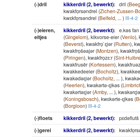
(-)dril
kikkerdril (2, bewerkt)
:
dril
(
Bee
kwakfoͅrsəndrel
(
Zichen-Zussen-Bo
kwɛkfoͅrsəndrel
(
Belfeld
,
...
)
III-4-2
(-)eieren,
kikkerdril (2, bewerkt)
:
e.kəs fan 
eitjes
(
Gingelom
)
,
kikvorse-eier
(
Venlo
)
,
(
Beverst
)
,
kwakfroͅ`ɛi̯ər
(
Rutten
)
,
kwa
kwakfroͅšəajər
(
Montzen
)
,
kwakfroͅš
(
Piringen
)
,
kwakfroͅzɛ:r
(
Sint-Huibr
kwakfrusēr
(
Kortessem
)
,
kwakfruəz
kwakkedeeier
(
Bocholtz
)
,
kwakkee
kwakədəɛi̯ər
(
Bocholtz
,
...
)
,
kwakəd
(
Heerlen
)
,
kwakərtə-ɛi̯kəs
(
Limbric
kwakərtəɛi̯ər
(
Amby
,
...
)
,
kwakərɛi̯ə
(
Koningsbosch
)
,
kwɛkərte-ɛi̯kəs
(
B
(
Borgloon
)
III-4-2
(-)floets
kikkerdril (2, bewerkt)
:
pɛdəflutš
(-)gerei
kikkerdril (2, bewerkt)
:
kwakfoͅrsə