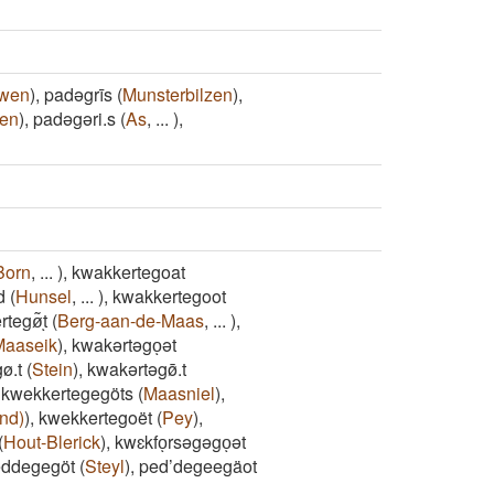
wen
)
,
padəgrīs
(
Munsterbilzen
)
,
ren
)
,
padəgəri.s
(
As
,
...
)
,
Born
,
...
)
,
kwakkertegoat
d
(
Hunsel
,
...
)
,
kwakkertegoot
tegø͂ͅt
(
Berg-aan-de-Maas
,
...
)
,
Maaseik
)
,
kwakərtəgoͅət
ø.t
(
Stein
)
,
kwakərtəgø̄.t
,
kwekkertegegöts
(
Maasniel
)
,
nd)
)
,
kwekkertegoët
(
Pey
)
,
(
Hout-Blerick
)
,
kwɛkfoͅrsəgəgoͅət
ddegegöt
(
Steyl
)
,
ped’degeegäot