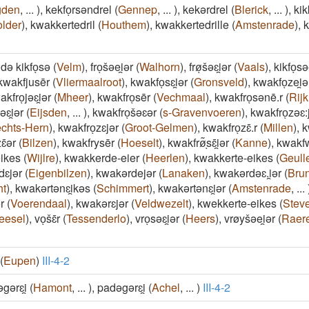
gden
,
...
)
,
kekfoͅrsəndrel
(
Gennep
,
...
)
,
kekərdrel
(
Blerick
,
...
)
,
kik
lder
)
,
kwakkertedril
(
Houthem
)
,
kwakkertedrille
(
Amstenrade
)
,
k
də kikfoͅsə
(
Velm
)
,
froͅšəei̯ər
(
Walhorn
)
,
frøͅšəɛi̯ər
(
Vaals
)
,
kikfoͅsəe
kwakfjusēr
(
Vliermaalroot
)
,
kwakfoͅsɛi̯ər
(
Gronsveld
)
,
kwakfoͅzei̯ə
kfroͅjəɛi̯ər
(
Mheer
)
,
kwakfroͅsēr
(
Vechmaal
)
,
kwakfroͅsənē.r
(
Rij
əɛi̯ər
(
Eijsden
,
...
)
,
kwakfroͅšəɛər
(
s-Gravenvoeren
)
,
kwakfroͅzəɛ:
echts-Hern
)
,
kwakfroͅzɛjər
(
Groot-Gelmen
)
,
kwakfroͅzɛ̄.r
(
Millen
)
,
k
ɛ̄ər
(
Bilzen
)
,
kwakfrysēr
(
Hoeselt
)
,
kwakfrø͂ͅsɛ̄i̯ər
(
Kanne
)
,
kwakfwo
ikes
(
Wijlre
)
,
kwakkerde-eier
(
Heerlen
)
,
kwakkerte-eikes
(
Geull
ɛjər
(
Eigenbilzen
)
,
kwakərdejər
(
Lanaken
)
,
kwakərdəɛ.i̯ər
(
Bru
ht
)
,
kwakərtənɛi̯kəs
(
Schimmert
)
,
kwakərtənɛi̯ər
(
Amstenrade
,
...
r
(
Voerendaal
)
,
kwakərɛjər
(
Veldwezelt
)
,
kwekkerte-eikes
(
Stev
eesel
)
,
voͅšɛ̄r
(
Tessenderlo
)
,
vroͅsəɛi̯ər
(
Heers
)
,
vrøyšəei̯ər
(
Raer
(
Eupen
)
III-4-2
gərɛi̯
(
Hamont
,
...
)
,
padəgərɛi̯
(
Achel
,
...
)
III-4-2