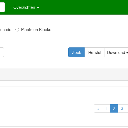
Overzichten
kecode
Plaats en Kloeke
Download
«
1
2
3