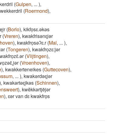
kerdril
(
Gulpen
,
...
)
,
wekkerdril
(
Roermond
)
,
i̯r
(
Borlo
)
,
kikfoͅsɛ.əkəs
r
(
Vreren
)
,
kwakfrisənɛi̯ər
khoven
)
,
kwakfroͅsəʔɛ.r
(
Mal
,
...
)
,
jər
(
Tongeren
)
,
kwakfroͅzɛ:jər
wakfroͅzɛ̄.ər
(
Vlijtingen
)
,
ͅzəɛ̄.i̯ər
(
Vroenhoven
)
,
e
)
,
kwakkerteneikes
(
Guttecoven
)
,
nssum
,
...
)
,
kwakərdəɛi̯ər
)
,
kwakərtəɛi̯kəs
(
Schinnen
)
,
ensweert
)
,
kwĕkkərtjējər
en
)
,
ɛər van dɛ kwakfroͅs