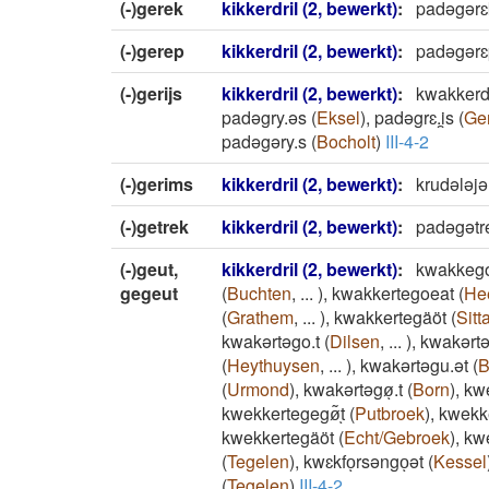
(-)gerek
kikkerdril (2, bewerkt)
:
padəgərɛ
(-)gerep
kikkerdril (2, bewerkt)
:
padəgərɛ
(-)gerijs
kikkerdril (2, bewerkt)
:
kwakker
padəgry.əs
(
Eksel
)
,
padəgrɛ.i̯s
(
Ge
padəgəry.s
(
Bocholt
)
III-4-2
(-)gerims
kikkerdril (2, bewerkt)
:
krudələj
(-)getrek
kikkerdril (2, bewerkt)
:
padəgətr
(-)geut,
kikkerdril (2, bewerkt)
:
kwakkeg
gegeut
(
Buchten
,
...
)
,
kwakkertegoeat
(
He
(
Grathem
,
...
)
,
kwakkertegäöt
(
Sitt
kwakərtəgo.t
(
Dilsen
,
...
)
,
kwakərtə
(
Heythuysen
,
...
)
,
kwakərtəgu.ət
(
B
(
Urmond
)
,
kwakərtəgøͅ.t
(
Born
)
,
kw
kwekkertegegø͂ͅt
(
Putbroek
)
,
kwekk
kwekkertegäöt
(
Echt/Gebroek
)
,
kw
(
Tegelen
)
,
kwɛkfoͅrsəngoͅət
(
Kessel
(
Tegelen
)
III-4-2