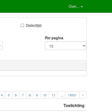
Over...
Dialectlijst
Per pagina
4
5
6
7
8
9
10
11
...
14031
»
Toelichting