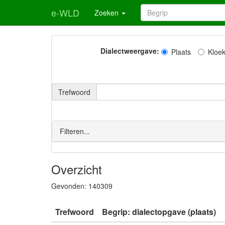
e-WLD
Zoeken
Dialectweergave:
Plaats
Kloe
Trefwoord
Filteren...
Overzicht
Gevonden:
140309
Trefwoord
Begrip: dialectopgave (plaats)