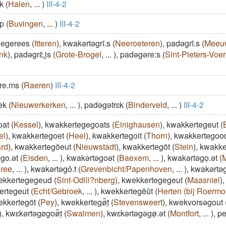
k
(
Halen
,
...
)
III-4-2
p
(
Buvingen
,
...
)
III-4-2
degerees
(
Itteren
)
,
kwakərtəgrī.s
(
Neeroeteren
)
,
padəgrī.s
(
Meeu
nk
)
,
padəgrɛ̄.i̯s
(
Grote-Brogel
,
...
)
,
padəgəre:s
(
Sint-Pieters-Voe
əre.ms
(
Raeren
)
III-4-2
ek
(
Nieuwerkerken
,
...
)
,
padəgətrɛk
(
Binderveld
,
...
)
III-4-2
oat
(
Kessel
)
,
kwakkertegegoats
(
Einighausen
)
,
kwakkertegeut
(
el
)
,
kwakkertegoet
(
Heel
)
,
kwakkertegoit
(
Thorn
)
,
kwakkertegoo
ard
)
,
kwakkertegöeut
(
Nieuwstadt
)
,
kwakkertegöt
(
Stein
)
,
kwakker
go.ət
(
Eisden
,
...
)
,
kwakərtəgoət
(
Baexem
,
...
)
,
kwakərtəgoͅ.ət
(
ree
,
...
)
,
kwakərtəgô.t
(
Grevenbicht/Papenhoven
,
...
)
,
kwakərtəg
ekkertegegeud
(
Sint-Odili?nberg
)
,
kwekkertegegeut
(
Maasniel
)
ertegeut
(
Echt/Gebroek
,
...
)
,
kwekkertegēūt
(
Herten (bij Roermo
ekkertegöt
(
Pey
)
,
kwekkertegø͂ͅt
(
Stevensweert
)
,
kwekvorsəgout
)
,
kwɛkərtəgøgoø͂ͅt
(
Swalmen
)
,
kwɛkərtəgəgøͅ.ət
(
Montfort
,
...
)
,
pe