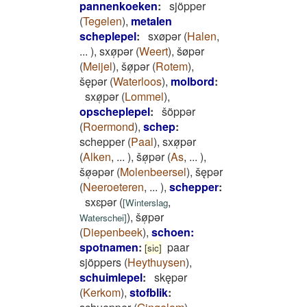
pannenkoeken
:
sjöpper
(
Tegelen
)
,
metalen
scheplepel
:
sxøpǝr
(
Halen
,
...
)
,
sxø̜pǝr
(
Weert
)
,
šøpǝr
(
Meijel
)
,
šø̜pǝr
(
Rotem
)
,
šępǝr
(
Waterloos
)
,
molbord
:
sxø̜pǝr
(
Lommel
)
,
opscheplepel
:
šöppər
(
Roermond
)
,
schep
:
schepper
(
Paal
)
,
sxø̜pǝr
(
Alken
,
...
)
,
šø̜pǝr
(
As
,
...
)
,
šø̜ǝpǝr
(
Molenbeersel
)
,
šępǝr
(
Neeroeteren
,
...
)
,
schepper
:
sxɛpǝr
(
,
[
Winterslag
)
,
šø̜pǝr
Waterschei
]
(
Diepenbeek
)
,
schoen:
spotnamen
:
paar
[sic]
sjöppers
(
Heythuysen
)
,
schuimlepel
:
skępǝr
(
Kerkom
)
,
stofblik
: