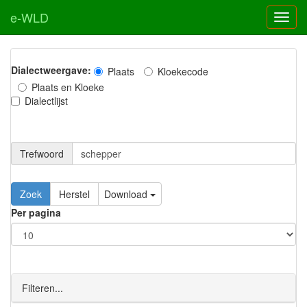
e-WLD
Dialectweergave:
Plaats
Kloekecode
Plaats en Kloeke
Dialectlijst
Trefwoord
Download
Per pagina
Filteren...