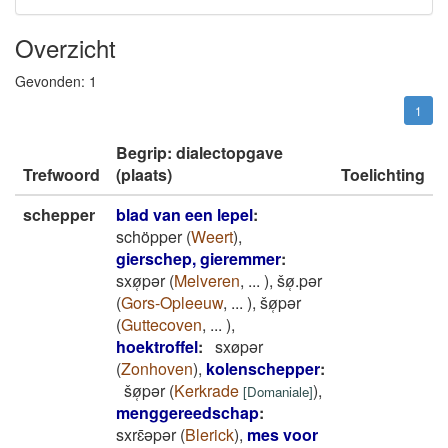
Overzicht
Gevonden:
1
1
Begrip: dialectopgave
Trefwoord
(plaats)
Toelichting
schepper
blad van een lepel
:
schöpper
(
Weert
)
,
gierschep, gieremmer
:
sxø̜pǝr
(
Melveren
,
...
)
,
šø̜.pǝr
(
Gors-Opleeuw
,
...
)
,
šø̜pǝr
(
Guttecoven
,
...
)
,
hoektroffel
:
sxøpǝr
(
Zonhoven
)
,
kolenschepper
:
šø̜pǝr
(
Kerkrade
)
,
[
Domaniale
]
menggereedschap
:
sxrɛ̄ǝpǝr
(
Blerick
)
,
mes voor