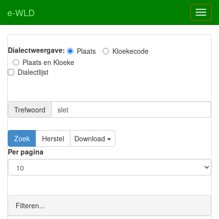
e-WLD
Dialectweergave:
Plaats
Kloekecode
Plaats en Kloeke
Dialectlijst
Trefwoord
Download
Per pagina
Filteren...