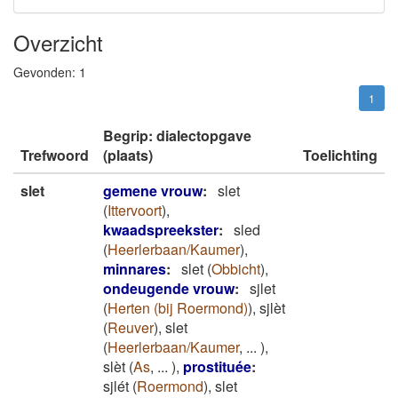
Overzicht
Gevonden:
1
1
Begrip: dialectopgave
Trefwoord
(plaats)
Toelichting
slet
gemene vrouw
:
slet
(
Ittervoort
)
,
kwaadspreekster
:
sled
(
Heerlerbaan/Kaumer
)
,
minnares
:
slet
(
Obbicht
)
,
ondeugende vrouw
:
sjlet
(
Herten (bij Roermond)
)
,
sjlèt
(
Reuver
)
,
slet
(
Heerlerbaan/Kaumer
,
...
)
,
slèt
(
As
,
...
)
,
prostituée
:
sjlét
(
Roermond
)
,
slet