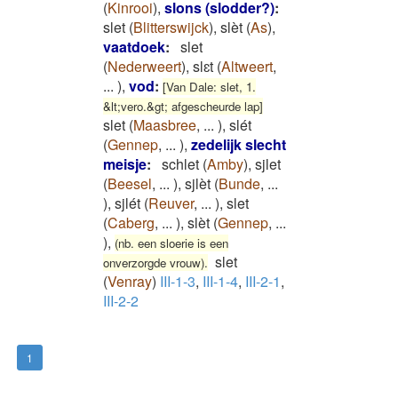
(
Kinrooi
)
,
slons (slodder?)
:
slet
(
Blitterswijck
)
,
slèt
(
As
)
,
vaatdoek
:
slet
(
Nederweert
)
,
slɛt
(
Altweert
,
...
)
,
vod
:
[Van Dale: slet, 1.
&lt;vero.&gt; afgescheurde lap]
slet
(
Maasbree
,
...
)
,
slét
(
Gennep
,
...
)
,
zedelijk slecht
meisje
:
schlet
(
Amby
)
,
sjlet
(
Beesel
,
...
)
,
sjlèt
(
Bunde
,
...
)
,
sjlét
(
Reuver
,
...
)
,
slet
(
Caberg
,
...
)
,
slèt
(
Gennep
,
...
)
,
(nb. een sloerie is een
slet
onverzorgde vrouw).
(
Venray
)
III-1-3
,
III-1-4
,
III-2-1
,
III-2-2
1