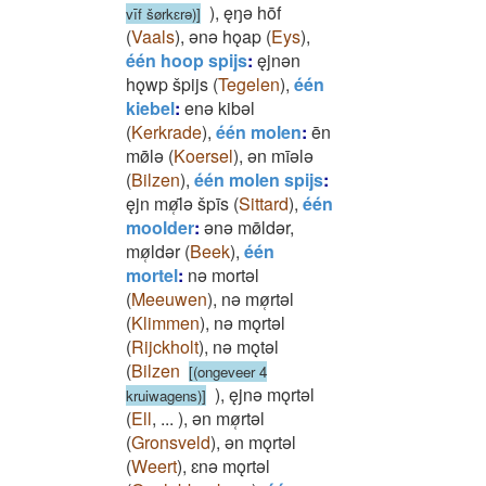
)
,
ęŋǝ hōf
vīf šørkɛrǝ)]
(
Vaals
)
,
ǝnǝ hǫap
(
Eys
)
,
één hoop spijs
:
ęjnǝn
hǫwp špijs
(
Tegelen
)
,
één
kiebel
:
enǝ kibǝl
(
Kerkrade
)
,
één molen
:
ēn
mø̄lǝ
(
Koersel
)
,
ǝn mīǝlǝ
(
Bilzen
)
,
één molen spijs
:
ęjn mø̜̄lǝ špīs
(
Sittard
)
,
één
moolder
:
ǝnǝ mø̄ldǝr,
mø̜ldǝr
(
Beek
)
,
één
mortel
:
nǝ mortǝl
(
Meeuwen
)
,
nǝ mø̜rtǝl
(
Klimmen
)
,
nǝ mǫrtǝl
(
Rijckholt
)
,
nǝ mǫtǝl
(
Bilzen
[(ongeveer 4
)
,
ęjnǝ mǫrtǝl
kruiwagens)]
(
Ell
,
...
)
,
ǝn mø̜rtǝl
(
Gronsveld
)
,
ǝn mǫrtǝl
(
Weert
)
,
ɛnǝ mǫrtǝl