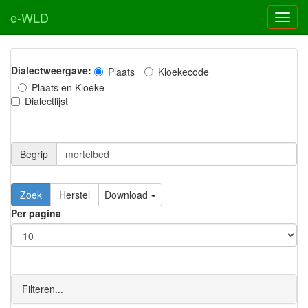
e-WLD
Dialectweergave:
Plaats
Kloekecode
Plaats en Kloeke
Dialectlijst
Begrip
Zoek
Herstel
Download
Per pagina
Filteren...