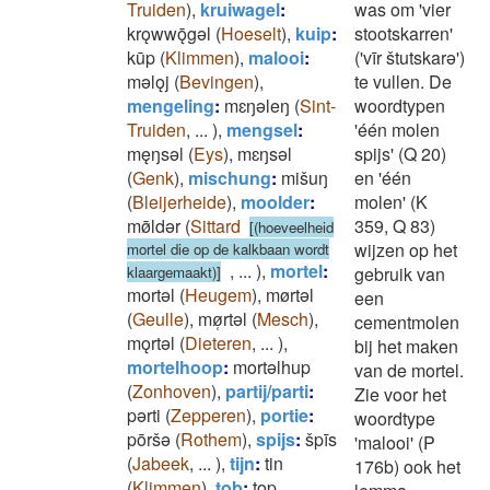
Truiden
)
,
kruiwagel
:
was om 'vier
krǫwwǭgǝl
(
Hoeselt
)
,
kuip
:
stootskarren'
kūp
(
Klimmen
)
,
malooi
:
('vīr štutskarǝ')
mǝlǫj
(
Bevingen
)
,
te vullen. De
mengeling
:
mɛŋǝleŋ
(
Sint-
woordtypen
Truiden
,
...
)
,
mengsel
:
'één molen
męŋsǝl
(
Eys
)
,
mɛŋsǝl
spijs' (Q 20)
(
Genk
)
,
mischung
:
mišuŋ
en 'één
(
Bleijerheide
)
,
moolder
:
molen' (K
mø̄ldǝr
(
Sittard
359, Q 83)
[(hoeveelheid
wijzen op het
mortel die op de kalkbaan wordt
,
...
)
,
mortel
:
klaargemaakt)]
gebruik van
mortǝl
(
Heugem
)
,
mørtǝl
een
(
Geulle
)
,
mø̜rtǝl
(
Mesch
)
,
cementmolen
mǫrtǝl
(
Dieteren
,
...
)
,
bij het maken
mortelhoop
:
mortǝlhup
van de mortel.
(
Zonhoven
)
,
partij/parti
:
Zie voor het
pǝrti
(
Zepperen
)
,
portie
:
woordtype
pōršǝ
(
Rothem
)
,
spijs
:
špīs
'malooi' (P
(
Jabeek
,
...
)
,
tijn
:
tin
176b) ook het
(
Klimmen
)
,
tob
:
tǫp