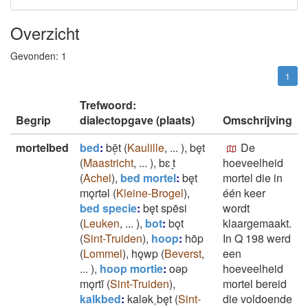
Overzicht
Gevonden:
1
1
Trefwoord:
Begrip
dialectopgave (plaats)
Omschrijving
mortelbed
bed
:
bē̜t
(
Kaulille
,
...
)
,
bęt
De
(
Maastricht
,
...
)
,
bɛ ̝t
hoeveelheid
(
Achel
)
,
bed mortel
:
bęt
mortel die in
mǫrtǝl
(
Kleine-Brogel
)
,
één keer
bed specie
:
bęt spēsi
wordt
(
Leuken
,
...
)
,
bot
:
bǫt
klaargemaakt.
(
Sint-Truiden
)
,
hoop
:
hōp
In Q 198 werd
(
Lommel
)
,
hǫwp
(
Beverst
,
een
...
)
,
hoop mortie
:
oǝp
hoeveelheid
mǫrtī
(
Sint-Truiden
)
,
mortel bereid
kalkbed
:
kalǝk˱bęt
(
Sint-
die voldoende