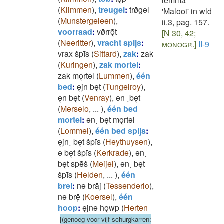
lemma
(
Klimmen
)
,
treugel
:
trø̄gǝl
'Malooi' in wld
(
Munstergeleen
)
,
ii.3, pag. 157.
voorraad
:
vø̄rrǭt
[N 30, 42;
(
Neeritter
)
,
vracht spijs
:
monogr.]
II-9
vrax špīs
(
Sittard
)
,
zak
:
zak
(
Kuringen
)
,
zak mortel
:
zak mǫrtǝl
(
Lummen
)
,
één
bed
:
ęjn bęt
(
Tungelroy
)
,
ęn bęt
(
Venray
)
,
ǝn ˱bęt
(
Merselo
,
...
)
,
één bed
mortel
:
ǝn˱ bęt mǫrtǝl
(
Lommel
)
,
één bed spijs
:
ęjn˱ bęt špīs
(
Heythuysen
)
,
ǝ bęt špīs
(
Kerkrade
)
,
ǝn˱
bęt spēš
(
Meijel
)
,
ǝn˱ bęt
špīs
(
Helden
,
...
)
,
één
brei
:
nǝ brāj
(
Tessenderlo
)
,
nǝ brē̜
(
Koersel
)
,
één
hoop
:
ęjnǝ hǫwp
(
Herten
[(genoeg voor vijf schurgkarren: