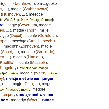
ieͅcht[n}
(
Zonhoven
)
,
ə mə:gdəkə
a
,
...
)
,
megjə
(
Grubbenvorst
)
,
(
Hushoven
,
...
)
,
mèègtje
ds Wb. A 3, p. 9 s.v. "maegtje": meisje
uw
:
megje
(
Sevenum
)
,
mègge
cen
,
...
)
,
mɛxtjǝ
(
Thorn
)
,
mɛ̄tjǝ
igtje
(
Ospel
)
,
mechje
(
Geysteren
,
rpelt
)
,
meichtje
(
Sint-Huibrechts-
n
)
,
miëcht’ṇ
(
Zonhoven
)
,
mägje
(
Achel
,
...
)
,
mèegtje
(
Gruitrode
)
,
en
,
...
)
,
méchjə
(
Hamont
)
,
Kaulille
)
,
mêchje
(
Maaseik
)
,
Tungelroy
)
,
afleiding van maagd
mègdje
(
Weert
)
,
gtje": meisje
minder
oy
)
,
meisje met wie een jongen
)
,
mien megje
(
Oirlo
,
...
)
,
mègdjə
mègdje
s.v. "maegtje": meisje
tramproy
)
,
meisje met wie men
uber
:
maegdje
(
Weert
)
,
zuster
: