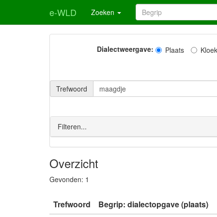
e-WLD
Zoeken
Dialectweergave:
Plaats
Kloe
Trefwoord
Filteren...
Overzicht
Gevonden:
1
Trefwoord
Begrip: dialectopgave (plaats)