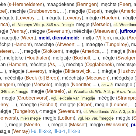
eke
(
s-Herenelderen
)
,
maagdekens
(
Beringen
)
,
mēͅchtə
(
Peer
)
,
m
pel
)
,
mechje
(
Grubbenvorst
,
...
)
,
megdje
(
Ospel
)
,
megje
(
Americ
mègdje
(
Leveroy
,
...
)
,
mègdjə
(
Leveroy
)
,
mègje
(
Haelen
)
,
mègtje
rica
)
,
megje
(
Merselo
)
,
cf. Venrays Wb. p. 346 s.v. "megje
cf. Weertlan
egje
(
Venray
)
,
mègge
(
Sevenum
)
,
mèèchtje
(
Meeuwen
)
,
juffro
maegdje
(
Weert
)
,
meid, dienstmeid
:
mɛtjǝ
(
Vijlen
)
,
mɛxjǝ
(
Ar
échjə
(
Hamont
)
,
maechtje
(
Altweert
,
...
)
,
maegtje
(
Tungelroy
)
,
ma
eteren
,
...
)
,
megdje
(
Stokkem
)
,
megje
(
America
,
...
)
,
megtje
(
Nee
)
,
meigteke
(
Houthalen
)
,
meigtsje
(
Bocholt
,
...
)
,
mĕgje
(
Swolge
jən
(
Hamont
)
,
mèchtje
(
As
,
...
)
,
mèchtjə
(
Opglabbeek
)
,
mèchtsje
...
)
,
mègdjə
(
Leveroy
)
,
mègje
(
Blitterswijck
,
...
)
,
mègtje
(
Hushov
)
,
mééchtjə
(
Beek (bij Bree)
)
,
mééchtsjə
(
Meeuwen
)
,
méégdsjə
(
ningen
)
,
mêgje
(
Merselo
)
,
mêgtje
(
Neeritter
,
...
)
,
maegtje
(
ae = è
megje
(
Merselo
)
,
 346 s.v. "megje
cf. Weertlands Wb. A 3, p. 9 s.v. "mae
megjə
(
Grubbenvorst
)
,
mèègtje
(
Strampr
vgl. lexicale var. "megdje
lroy
,
...
)
,
maegtje
(
Bocholt
)
,
maigtje
(
Ospel
)
,
megje
(
Leunen
,
...
égtje
(
Tungelroy
)
,
⁄t megje
(
Sevenum
)
,
cf. Weertlands Wb. A 3, p. 9 
envorst
)
,
megje
(
Lottum
)
,
mègtje
(
S
mien megje
vgl. lex.var. "megdje
,
...
)
,
megje
(
Meerlo
,
...
)
,
mègdjə
(
Makset
)
,
mègje
(
Wanssum
)
,
p
ägje
(
Venray
)
I-6
,
III-2-2
,
III-3-1
,
III-3-3