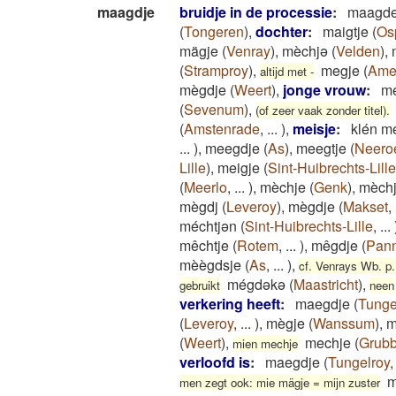
maagdje
bruidje in de processie
:
maagd
(
Tongeren
)
,
dochter
:
maigtje
(
Os
mägje
(
Venray
)
,
mèchjə
(
Velden
)
,
(
Stramproy
)
,
megje
(
Ame
altijd met -
mègdje
(
Weert
)
,
jonge vrouw
:
m
(
Sevenum
)
,
(of zeer vaak zonder titel).
(
Amstenrade
,
...
)
,
meisje
:
klén m
...
)
,
meegdje
(
As
)
,
meegtje
(
Neero
Lille
)
,
meigje
(
Sint-Huibrechts-Lille
(
Meerlo
,
...
)
,
mèchje
(
Genk
)
,
mèch
mègdj
(
Leveroy
)
,
mègdje
(
Makset
,
méchtjən
(
Sint-Huibrechts-Lille
,
...
mêchtje
(
Rotem
,
...
)
,
mêgdje
(
Pan
mèègdsje
(
As
,
...
)
,
cf. Venrays Wb. p.
mégdəkə
(
Maastricht
)
,
gebruikt
neen
verkering heeft
:
maegdje
(
Tunge
(
Leveroy
,
...
)
,
mègje
(
Wanssum
)
,
m
(
Weert
)
,
mechje
(
Grubb
mien mechje
verloofd is
:
maegdje
(
Tungelroy
m
men zegt ook: mie mägje = mijn zuster