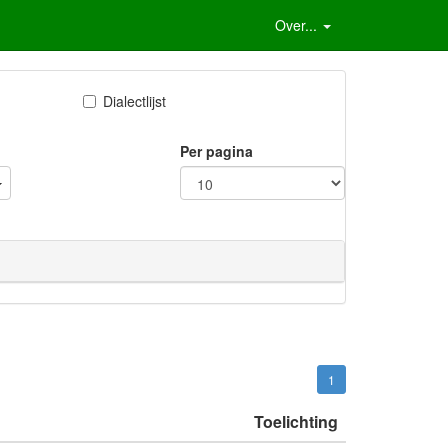
Over...
Dialectlijst
Per pagina
1
Toelichting