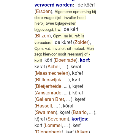
vervoerd worden
:
de kôêrf
(
Eisden
)
,
Algemene opmerking bij
deze vragenlijst: invuller heeft
hierbij twee bijlagevellen
de kérf
bijgevoegd, t.w.
(
Bilzen
)
,
Opm. ne kù.ref: is
de kùref
(
Zolder
)
,
verouderd.
Opm. v.d. invuller: uit metaal. Men
zegt hiervoor nooit reesmanj of -
körf
(
Doenrade
)
,
korf
:
körf!
kørǝf
(
Achel
,
...
)
,
kø̄rǝf
(
Maasmechelen
)
,
kø̜̄rǝf
(
Blitterswijck
,
...
)
,
kø̜rf
(
Bleijerheide
,
...
)
,
kø̜rǝf
(
Amstenrade
,
...
)
,
kē̜rǝf
(
Gelieren Bret
,
...
)
,
kęrǝf
(
Hasselt
,
...
)
,
kōrǝf
(
Swalmen
)
,
kǫrǝf
(
Baarlo
,
...
)
,
kǭrǝf
(
Sevenum
)
,
korfjes
:
korf
(
Lommel
,
...
)
,
kø̄rf
(
Diepenbeek
)
,
kø̜rf
(
Alken
)
,