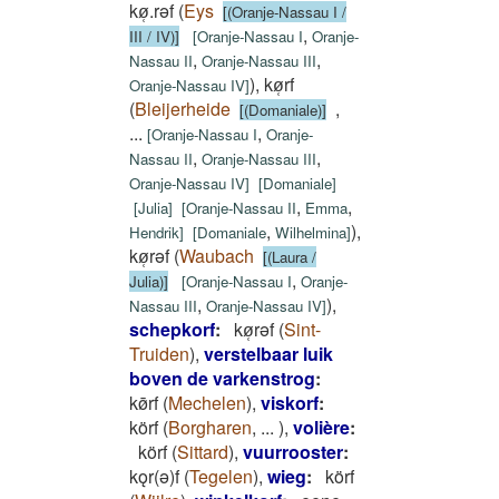
kø̜.rǝf
(
Eys
[(Oranje-Nassau I /
,
III / IV)]
[
Oranje-Nassau I
Oranje-
,
,
Nassau II
Oranje-Nassau III
)
,
kø̜rf
Oranje-Nassau IV
]
(
Bleijerheide
,
[(Domaniale)]
...
,
[
Oranje-Nassau I
Oranje-
,
,
Nassau II
Oranje-Nassau III
Oranje-Nassau IV
]
[
Domaniale
]
,
,
[
Julia
]
[
Oranje-Nassau II
Emma
,
)
,
Hendrik
]
[
Domaniale
Wilhelmina
]
kø̜rǝf
(
Waubach
[(Laura /
,
Julia)]
[
Oranje-Nassau I
Oranje-
,
)
,
Nassau III
Oranje-Nassau IV
]
schepkorf
:
kø̜rǝf
(
Sint-
Truiden
)
,
verstelbaar luik
boven de varkenstrog
:
kø̄rf
(
Mechelen
)
,
viskorf
:
körf
(
Borgharen
,
...
)
,
volière
:
körf
(
Sittard
)
,
vuurrooster
:
kǫr(ǝ)f
(
Tegelen
)
,
wieg
:
körf