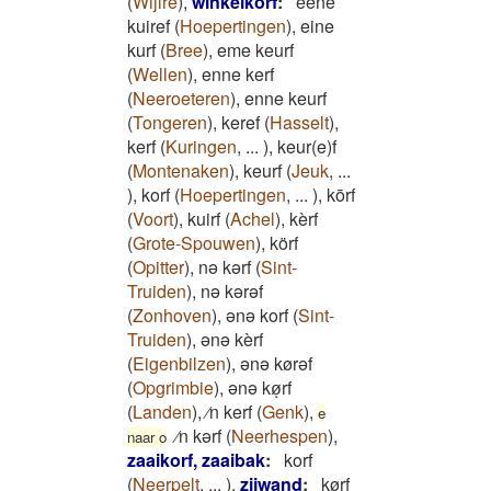
(
Wijlre
)
,
winkelkorf
:
eene
kuiref
(
Hoepertingen
)
,
eine
kurf
(
Bree
)
,
eme keurf
(
Wellen
)
,
enne kerf
(
Neeroeteren
)
,
enne keurf
(
Tongeren
)
,
keref
(
Hasselt
)
,
kerf
(
Kuringen
,
...
)
,
keur(e)f
(
Montenaken
)
,
keurf
(
Jeuk
,
...
)
,
korf
(
Hoepertingen
,
...
)
,
kōrf
(
Voort
)
,
kuirf
(
Achel
)
,
kèrf
(
Grote-Spouwen
)
,
körf
(
Opitter
)
,
nə kərf
(
Sint-
Truiden
)
,
nə kərəf
(
Zonhoven
)
,
ənə korf
(
Sint-
Truiden
)
,
ənə kèrf
(
Eigenbilzen
)
,
ənə kørəf
(
Opgrimbie
)
,
ənə køͅrf
(
Landen
)
,
⁄n kerf
(
Genk
)
,
e
⁄n kərf
(
Neerhespen
)
,
naar o
zaaikorf, zaaibak
:
korf
(
Neerpelt
,
...
)
,
zijwand
:
kørf