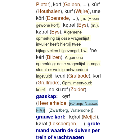
Pieter
)
,
körf
(
Geleen
,
...
)
,
kûrf
(
Houthalen
)
,
kürf
(
Wijlre
)
,
une
körf
(
Doenrade
,
...
)
,
(m. (= een
køͅ.rəf
(
Eys
)
,
gewone korf).
(m.).
køͅ.rəf
(
Eys
)
,
Algemene
opmerking bij deze vragenlijst:
invuller heeft hierbij twee
’ne
bijlagevellen bijgevoegd, t.w.
kérf
(
Bilzen
)
,
Algemene
opmerking: deze vragenlijst is nogal
slecht (= weinig antwoorden)
keurf
(
Gruitrode
)
,
korf
ingevuld!
(
Gruitrode
)
,
Opm. meervoud:
ne kù.ref
(
Zolder
)
,
kùref.
gaaskap
:
kø̜rf
(
Heerlerheide
[(Oranje-Nassau
,
)
,
I-IV)]
[
Zwartberg
Waterschei
]
grauwe korf
:
kø̜̄rǝf
(
Meijel
)
,
kø̜rǝf
(
Loksbergen
,
...
)
,
grote
mand waarin de duiven per
trein of vrachtwagen