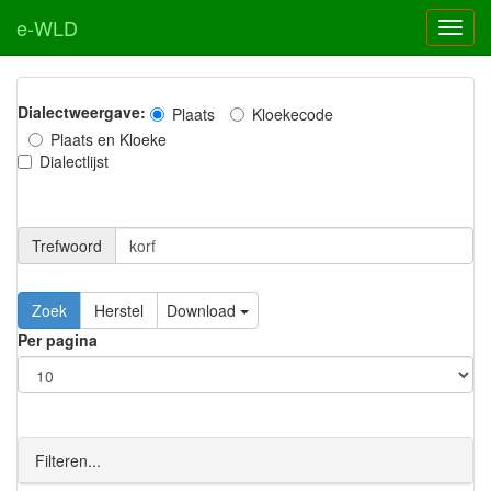
e-WLD
Dialectweergave:
Plaats
Kloekecode
Plaats en Kloeke
Dialectlijst
Trefwoord
Download
Per pagina
Filteren...