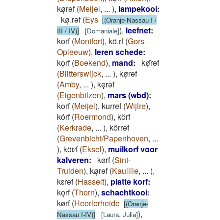
kø̜rǝf
(
Meijel
,
...
)
,
lampekooi
:
kø̜.rǝf
(
Eys
[(Oranje-Nassau I /
)
,
leefnet
:
III / IV)]
[
Domaniale
]
korf
(
Montfort
)
,
kö.rf
(
Gors-
Opleeuw
)
,
leren schede
:
kǫrf
(
Boekend
)
,
mand
:
kø̜̄rǝf
(
Blitterswijck
,
...
)
,
kø̜rǝf
(
Amby
,
...
)
,
kęrǝf
(
Eigenbilzen
)
,
mars (wbd)
:
korf
(
Meijel
)
,
kurref
(
Wijlre
)
,
kórf
(
Roermond
)
,
körf
(
Kerkrade
,
...
)
,
körrəf
(
Grevenbicht/Papenhoven
,
...
)
,
kör⁄f
(
Eksel
)
,
muilkorf voor
kalveren
:
kørf
(
Sint-
Truiden
)
,
kø̜rǝf
(
Kaulille
,
...
)
,
kɛrǝf
(
Hasselt
)
,
platte korf
:
kǫrf
(
Thorn
)
,
schachtkooi
:
kørf
(
Heerlerheide
[(Oranje-
,
)
,
Nassau I-IV)]
[
Laura
Julia
]