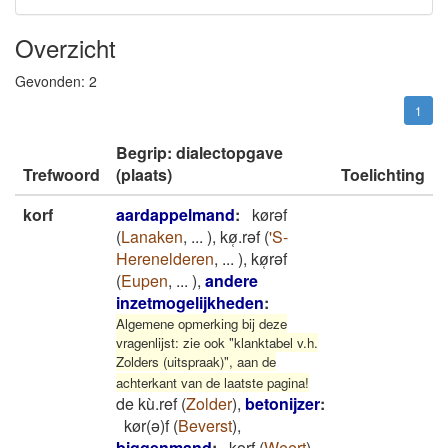
Overzicht
Gevonden:
2
1
Begrip: dialectopgave
Trefwoord
(plaats)
Toelichting
korf
aardappelmand
:
kørǝf
(
Lanaken
,
...
)
,
kø̜.rǝf
(
'S-
Herenelderen
,
...
)
,
kø̜rǝf
(
Eupen
,
...
)
,
andere
inzetmogelijkheden
:
Algemene opmerking bij deze
vragenlijst: zie ook "klanktabel v.h.
Zolders (uitspraak)", aan de
achterkant van de laatste pagina!
de kù.ref
(
Zolder
)
,
betonijzer
:
kør(ǝ)f
(
Beverst
)
,
biggenmand
:
korf
(
Weert
)
,