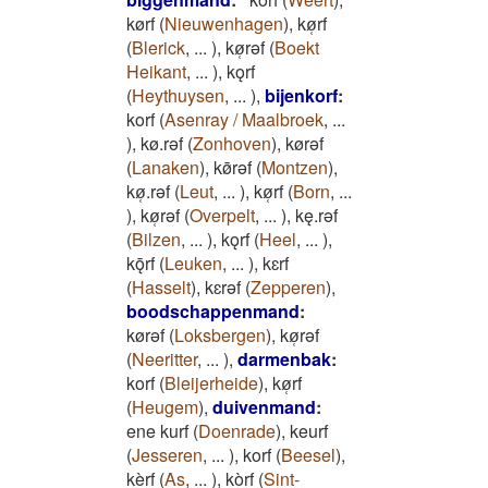
kørf
(
Nieuwenhagen
)
,
kø̜rf
(
Blerick
,
...
)
,
kø̜rǝf
(
Boekt
Heikant
,
...
)
,
kǫrf
(
Heythuysen
,
...
)
,
bijenkorf
:
korf
(
Asenray / Maalbroek
,
...
)
,
kø.rǝf
(
Zonhoven
)
,
kørǝf
(
Lanaken
)
,
kø̄rǝf
(
Montzen
)
,
kø̜.rǝf
(
Leut
,
...
)
,
kø̜rf
(
Born
,
...
)
,
kø̜rǝf
(
Overpelt
,
...
)
,
kę.rǝf
(
Bilzen
,
...
)
,
kǫrf
(
Heel
,
...
)
,
kǭrf
(
Leuken
,
...
)
,
kɛrf
(
Hasselt
)
,
kɛrǝf
(
Zepperen
)
,
boodschappenmand
:
kørǝf
(
Loksbergen
)
,
kø̜rǝf
(
Neeritter
,
...
)
,
darmenbak
:
korf
(
Bleijerheide
)
,
kø̜rf
(
Heugem
)
,
duivenmand
:
ene kurf
(
Doenrade
)
,
keurf
(
Jesseren
,
...
)
,
korf
(
Beesel
)
,
kèrf
(
As
,
...
)
,
kòrf
(
Sint-